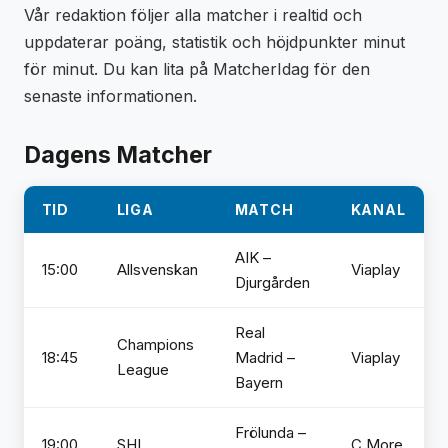
Vår redaktion följer alla matcher i realtid och
uppdaterar poäng, statistik och höjdpunkter minut
för minut. Du kan lita på MatcherIdag för den
senaste informationen.
Dagens Matcher
TID
LIGA
MATCH
KANAL
AIK –
15:00
Allsvenskan
Viaplay
Djurgården
Real
Champions
18:45
Madrid –
Viaplay
League
Bayern
Frölunda –
19:00
SHL
C More