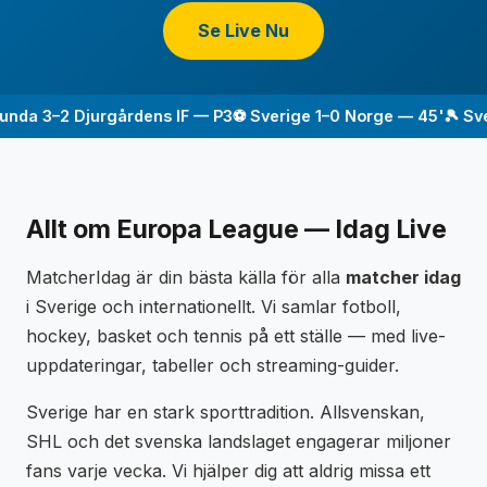
Se Live Nu
nda 3–2 Djurgårdens IF — P3
⚽ Sverige 1–0 Norge — 45'
🎾 Sven
Allt om Europa League — Idag Live
MatcherIdag är din bästa källa för alla
matcher idag
i Sverige och internationellt. Vi samlar fotboll,
hockey, basket och tennis på ett ställe — med live-
uppdateringar, tabeller och streaming-guider.
Sverige har en stark sporttradition. Allsvenskan,
SHL och det svenska landslaget engagerar miljoner
fans varje vecka. Vi hjälper dig att aldrig missa ett