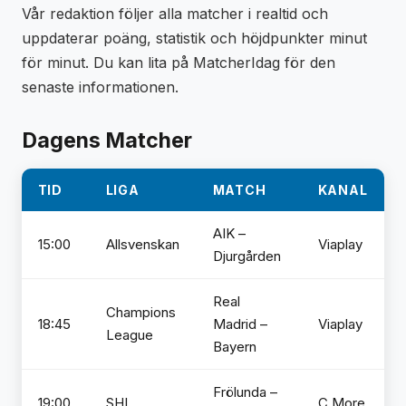
Vår redaktion följer alla matcher i realtid och
uppdaterar poäng, statistik och höjdpunkter minut
för minut. Du kan lita på MatcherIdag för den
senaste informationen.
Dagens Matcher
TID
LIGA
MATCH
KANAL
AIK –
15:00
Allsvenskan
Viaplay
Djurgården
Real
Champions
18:45
Madrid –
Viaplay
League
Bayern
Frölunda –
19:00
SHL
C More