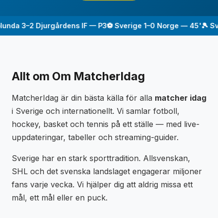
unda 3–2 Djurgårdens IF — P3
⚽ Sverige 1–0 Norge — 45'
🎾 Sve
Allt om Om MatcherIdag
MatcherIdag är din bästa källa för alla
matcher idag
i Sverige och internationellt. Vi samlar fotboll,
hockey, basket och tennis på ett ställe — med live-
uppdateringar, tabeller och streaming-guider.
Sverige har en stark sporttradition. Allsvenskan,
SHL och det svenska landslaget engagerar miljoner
fans varje vecka. Vi hjälper dig att aldrig missa ett
mål, ett mål eller en puck.