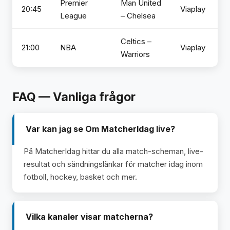
Premier
Man United
20:45
Viaplay
League
– Chelsea
Celtics –
21:00
NBA
Viaplay
Warriors
FAQ — Vanliga frågor
Var kan jag se Om MatcherIdag live?
På MatcherIdag hittar du alla match-scheman, live-
resultat och sändningslänkar för matcher idag inom
fotboll, hockey, basket och mer.
Vilka kanaler visar matcherna?