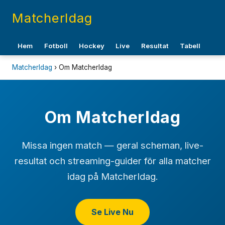
MatcherIdag
Hem
Fotboll
Hockey
Live
Resultat
Tabell
MatcherIdag
› Om MatcherIdag
Om MatcherIdag
Missa ingen match — geral scheman, live-
resultat och streaming-guider för alla matcher
idag på MatcherIdag.
Se Live Nu