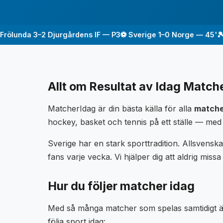
lunda 3–2 Djurgårdens IF — P3
⚽ Sverige 1–0 Norge — 45'
🎾 Sv
Allt om Resultat av Idag Match
MatcherIdag är din bästa källa för alla
matche
hockey, basket och tennis på ett ställe — med 
Sverige har en stark sporttradition. Allsvens
fans varje vecka. Vi hjälper dig att aldrig missa
Hur du följer matcher idag
Med så många matcher som spelas samtidigt är d
följa sport idag: