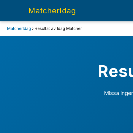
MatcherIdag
MatcherIdag
› Resultat av Idag Matcher
Resu
Missa ingen