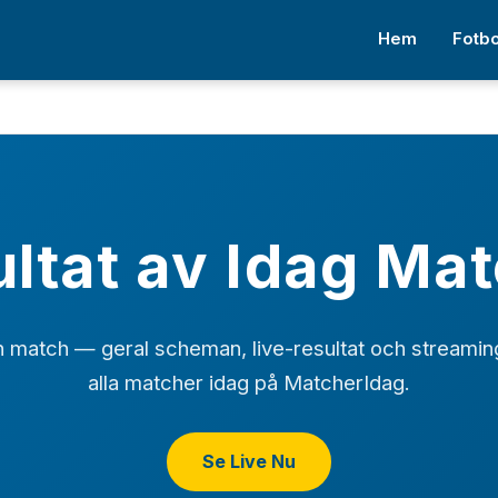
Hem
Fotbo
ltat av Idag Ma
 match — geral scheman, live-resultat och streamin
alla matcher idag på MatcherIdag.
Se Live Nu