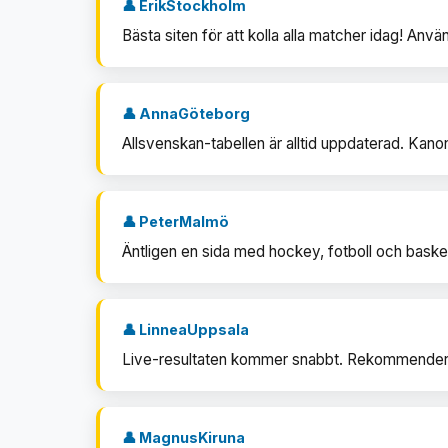
👤 ErikStockholm
Bästa siten för att kolla alla matcher idag! Anv
👤 AnnaGöteborg
Allsvenskan-tabellen är alltid uppdaterad. Kano
👤 PeterMalmö
Äntligen en sida med hockey, fotboll och baske
👤 LinneaUppsala
Live-resultaten kommer snabbt. Rekommendera
👤 MagnusKiruna