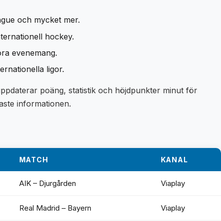
ague och mycket mer.
ternationell hockey.
tora evenemang.
nationella ligor.
 uppdaterar poäng, statistik och höjdpunkter minut för
aste informationen.
MATCH
KANAL
AIK – Djurgården
Viaplay
Real Madrid – Bayern
Viaplay