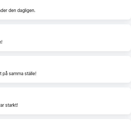
änder den dagligen.
n!
t på samma ställe!
r starkt!