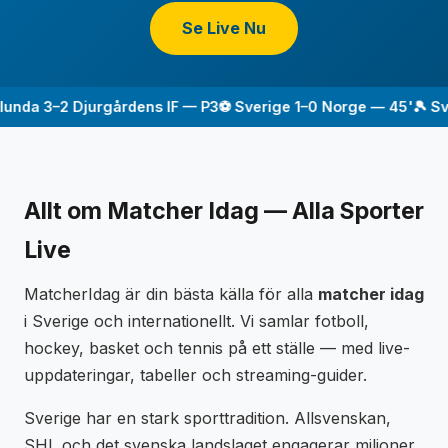
Se Live Nu
unda 3–2 Djurgårdens IF — P3
⚽ Sverige 1–0 Norge — 45'
🎾 Sve
Allt om Matcher Idag — Alla Sporter
Live
MatcherIdag är din bästa källa för alla
matcher idag
i Sverige och internationellt. Vi samlar fotboll,
hockey, basket och tennis på ett ställe — med live-
uppdateringar, tabeller och streaming-guider.
Sverige har en stark sporttradition. Allsvenskan,
SHL och det svenska landslaget engagerar miljoner