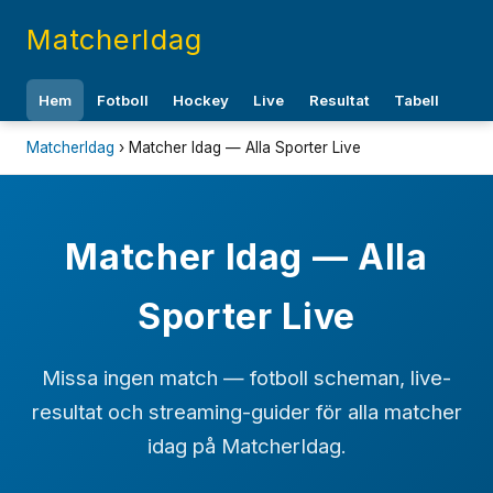
MatcherIdag
Hem
Fotboll
Hockey
Live
Resultat
Tabell
MatcherIdag
› Matcher Idag — Alla Sporter Live
Matcher Idag — Alla
Sporter Live
Missa ingen match — fotboll scheman, live-
resultat och streaming-guider för alla matcher
idag på MatcherIdag.