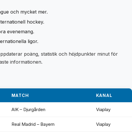
ague och mycket mer.
ternationell hockey.
tora evenemang.
nationella ligor.
 uppdaterar poäng, statistik och höjdpunkter minut för
aste informationen.
MATCH
KANAL
AIK – Djurgården
Viaplay
Real Madrid – Bayern
Viaplay