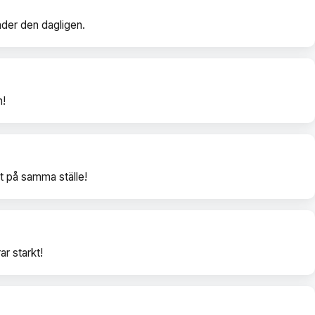
änder den dagligen.
n!
t på samma ställe!
r starkt!