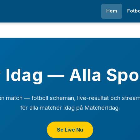
Hem
Fotbo
Idag — Alla Spo
n match — fotboll scheman, live-resultat och strea
för alla matcher idag på MatcherIdag.
Se Live Nu