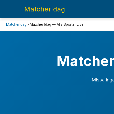
MatcherIdag
MatcherIdag
› Matcher Idag — Alla Sporter Live
Matcher 
Missa inge