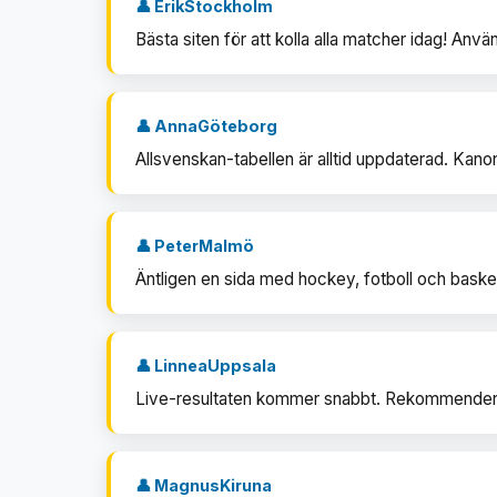
👤 ErikStockholm
Bästa siten för att kolla alla matcher idag! Anv
👤 AnnaGöteborg
Allsvenskan-tabellen är alltid uppdaterad. Kano
👤 PeterMalmö
Äntligen en sida med hockey, fotboll och baske
👤 LinneaUppsala
Live-resultaten kommer snabbt. Rekommendera
👤 MagnusKiruna