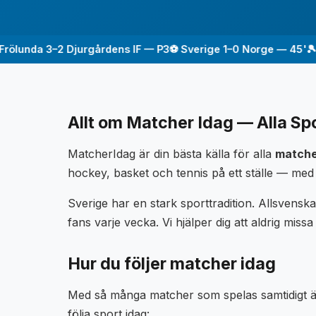
unda 3–2 Djurgårdens IF — P3
⚽ Sverige 1–0 Norge — 45'
🎾 Sve
Allt om Matcher Idag — Alla Spo
MatcherIdag är din bästa källa för alla
matche
hockey, basket och tennis på ett ställe — med 
Sverige har en stark sporttradition. Allsvens
fans varje vecka. Vi hjälper dig att aldrig missa
Hur du följer matcher idag
Med så många matcher som spelas samtidigt är d
följa sport idag: