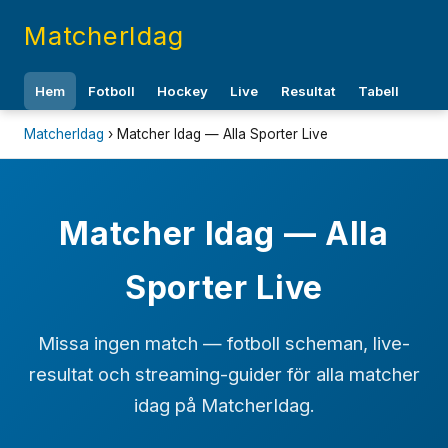
MatcherIdag
Hem
Fotboll
Hockey
Live
Resultat
Tabell
MatcherIdag
› Matcher Idag — Alla Sporter Live
Matcher Idag — Alla
Sporter Live
Missa ingen match — fotboll scheman, live-
resultat och streaming-guider för alla matcher
idag på MatcherIdag.