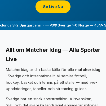
Se Live Nu
lunda 3–2 Djurgårdens IF — P3
⚽ Sverige 1–0 Norge — 45'
🎾 Sv
Allt om Matcher Idag — Alla Sporter
Live
MatcherIdag är din bästa källa för alla
matcher idag
i Sverige och internationellt. Vi samlar fotboll,
hockey, basket och tennis på ett ställe — med live-
uppdateringar, tabeller och streaming-guider.
Sverige har en stark sporttradition. Allsvenskan,
SHL och det svenska landslaget engagerar miljoner