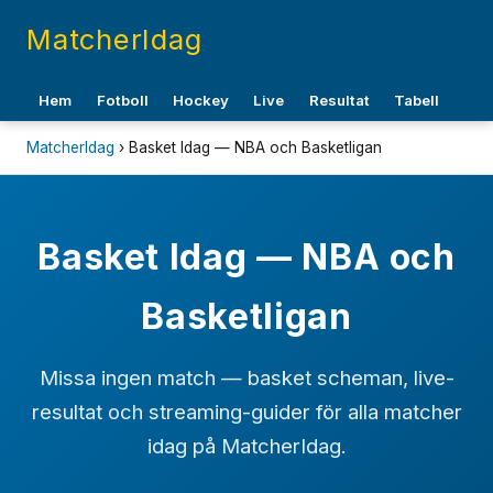
MatcherIdag
Hem
Fotboll
Hockey
Live
Resultat
Tabell
MatcherIdag
› Basket Idag — NBA och Basketligan
Basket Idag — NBA och
Basketligan
Missa ingen match — basket scheman, live-
resultat och streaming-guider för alla matcher
idag på MatcherIdag.