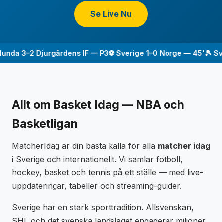
Se Live Nu
unda 3–2 Djurgårdens IF — P3
⚽ Sverige 1–0 Norge — 45'
🎾 Sve
Allt om Basket Idag — NBA och
Basketligan
MatcherIdag är din bästa källa för alla
matcher idag
i Sverige och internationellt. Vi samlar fotboll,
hockey, basket och tennis på ett ställe — med live-
uppdateringar, tabeller och streaming-guider.
Sverige har en stark sporttradition. Allsvenskan,
SHL och det svenska landslaget engagerar miljoner