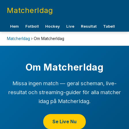
MatcherIdag
Hem
Fotboll
Hockey
Live
Resultat
Tabell
MatcherIdag
› Om MatcherIdag
Om MatcherIdag
Missa ingen match — geral scheman, live-
resultat och streaming-guider för alla matcher
idag på MatcherIdag.
Se Live Nu