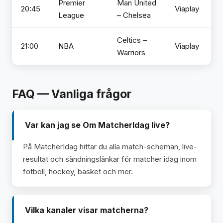
Premier
Man United
20:45
Viaplay
League
– Chelsea
Celtics –
21:00
NBA
Viaplay
Warriors
FAQ — Vanliga frågor
Var kan jag se Om MatcherIdag live?
På MatcherIdag hittar du alla match-scheman, live-
resultat och sändningslänkar för matcher idag inom
fotboll, hockey, basket och mer.
Vilka kanaler visar matcherna?