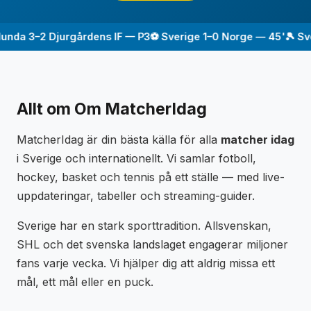
nda 3–2 Djurgårdens IF — P3
⚽ Sverige 1–0 Norge — 45'
🎾 Sven
Allt om Om MatcherIdag
MatcherIdag är din bästa källa för alla
matcher idag
i Sverige och internationellt. Vi samlar fotboll,
hockey, basket och tennis på ett ställe — med live-
uppdateringar, tabeller och streaming-guider.
Sverige har en stark sporttradition. Allsvenskan,
SHL och det svenska landslaget engagerar miljoner
fans varje vecka. Vi hjälper dig att aldrig missa ett
mål, ett mål eller en puck.